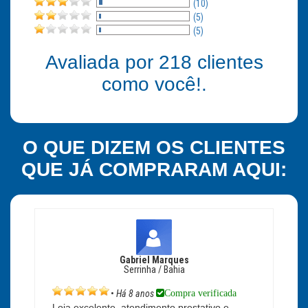
(10)
(5)
(5)
Avaliada por
218
clientes
como você!.
O QUE DIZEM OS CLIENTES
QUE JÁ COMPRARAM AQUI:
Gabriel Marques
Serrinha / Bahia
Compra verificada
•
Há 8 anos
Loja excelente, atendimento prestativo e