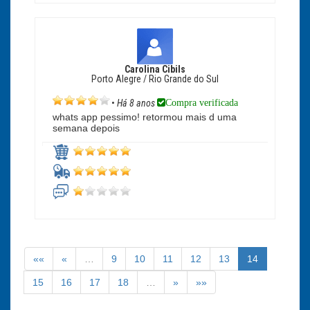
Carolina Cibils
Porto Alegre / Rio Grande do Sul
Compra verificada
•
Há 8 anos
whats app pessimo! retormou mais d uma
semana depois
««
«
…
9
10
11
12
13
14
15
16
17
18
…
»
»»