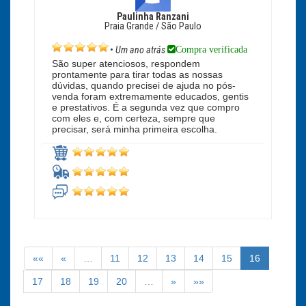
Paulinha Ranzani
Praia Grande / São Paulo
Compra verificada
•
Um ano atrás
São super atenciosos, respondem
prontamente para tirar todas as nossas
dúvidas, quando precisei de ajuda no pós-
venda foram extremamente educados, gentis
e prestativos. É a segunda vez que compro
com eles e, com certeza, sempre que
precisar, será minha primeira escolha.
««
«
…
11
12
13
14
15
16
17
18
19
20
…
»
»»