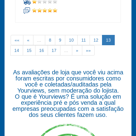
««
«
…
8
9
10
11
12
13
14
15
16
17
…
»
»»
As avaliações de loja que você viu acima
foram escritas por consumidores como
você e coletadas/auditadas pela
Yourviews, sem moderação do lojista.
O que é Yourviews? É uma solução em
experiência pré e pós venda a qual
empresas preocupadas com a satisfação
dos seus clientes fazem uso.