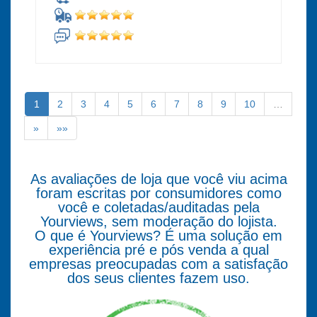
1
2
3
4
5
6
7
8
9
10
…
»
»»
As avaliações de loja que você viu acima
foram escritas por consumidores como
você e coletadas/auditadas pela
Yourviews, sem moderação do lojista.
O que é Yourviews? É uma solução em
experiência pré e pós venda a qual
empresas preocupadas com a satisfação
dos seus clientes fazem uso.