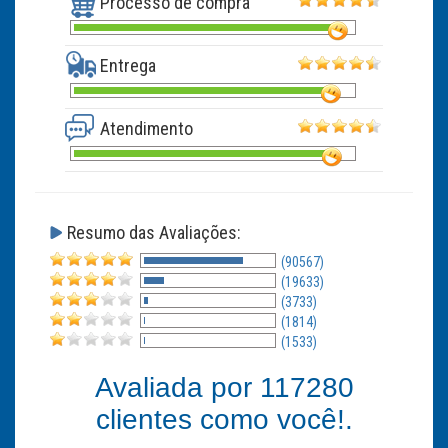
Processo de compra
Entrega
Atendimento
Resumo das Avaliações:
(90567)
(19633)
(3733)
(1814)
(1533)
Avaliada por
117280
clientes como você!.