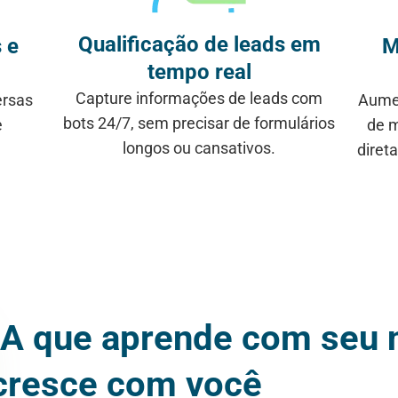
Qualificação de leads em
 e
M
tempo real
Capture informações de leads com
ersas
Aume
bots 24/7, sem precisar de formulários
e
de m
longos ou cansativos.
diret
IA que aprende com seu 
cresce com você