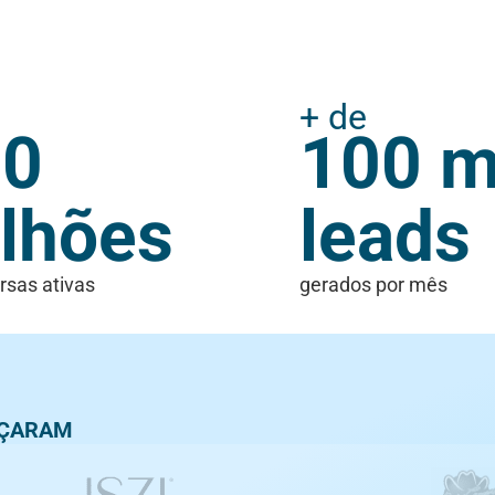
+ de
00
100 m
lhões
leads
rsas ativas
gerados por mês
NÇARAM