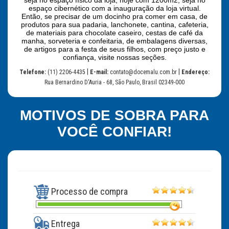
seja no espaço físico da loja, hoje com 1200m2, seja no
espaço cibernético com a inauguração da loja virtual.
Então, se precisar de um docinho pra comer em casa, de
produtos para sua padaria, lanchonete, cantina, cafeteria,
de materiais para chocolate caseiro, cestas de café da
manha, sorveteria e confeitaria, de embalagens diversas,
de artigos para a festa de seus filhos, com preço justo e
confiança, visite nossas seções.
|
|
Telefone:
(11) 2206-4435
E-mail:
contato@docemalu.com.br
Endereço:
Rua Bernardino D'Auria - 68, São Paulo, Brasil 02349-000
MOTIVOS DE SOBRA PARA
VOCÊ CONFIAR!
Processo de compra
Entrega