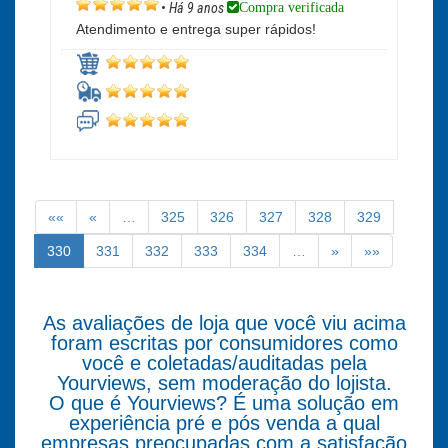
Compra verificada
•
Há 9 anos
Atendimento e entrega super rápidos!
««
«
…
325
326
327
328
329
330
331
332
333
334
…
»
»»
As avaliações de loja que você viu acima
foram escritas por consumidores como
você e coletadas/auditadas pela
Yourviews, sem moderação do lojista.
O que é Yourviews? É uma solução em
experiência pré e pós venda a qual
empresas preocupadas com a satisfação