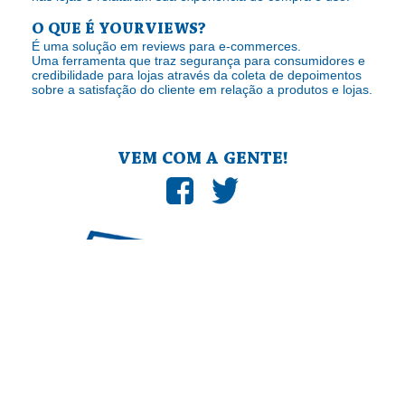
O QUE É YOURVIEWS?
É uma solução em reviews para e-commerces.
Uma ferramenta que traz segurança para consumidores e
credibilidade para lojas através da coleta de depoimentos
sobre a satisfação do cliente em relação a produtos e lojas.
VEM COM A GENTE!
Yourviews Serviços de Informatica LTDA., com
sede na cidade de São Paulo, na Rua Oscar
Freire, nº 2250, bairro Pinheiros, Cep 05409-
012, no Estado de São Paulo, inscrita no
C.N.P.J. sob o nº 18.403.152/0001-09.