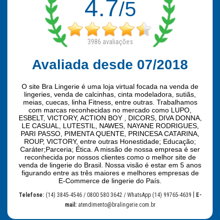
4.7
/5
3986
avaliações
Avaliada desde 07/2018
O site Bra Lingerie é uma loja virtual focada na venda de
lingeries, venda de calcinhas, cinta modeladora, sutiãs,
meias, cuecas, linha Fitness, entre outras. Trabalhamos
com marcas reconhecidas no mercado como LUPO,
ESBELT, VICTORY, ACTION BOY , DICORS, DIVA DONNA,
LE CASUAL, LUTESTIL, NAWES, NAYANE RODRIGUES,
PARI PASSO, PIMENTA QUENTE, PRINCESA CATARINA,
ROUP, VICTORY, entre outras Honestidade; Educação;
Caráter;Parceria; Ética. A missão de nossa empresa é ser
reconhecida por nossos clientes como o melhor site de
venda de lingerie do Brasil. Nossa visão é estar em 5 anos
figurando entre as três maiores e melhores empresas de
E-Commerce de lingerie do País.
|
Telefone:
(14) 3845-4546 / 0800 580 3642 / WhatsApp (14) 99765-4639
E-
mail:
atendimento@bralingerie.com.br