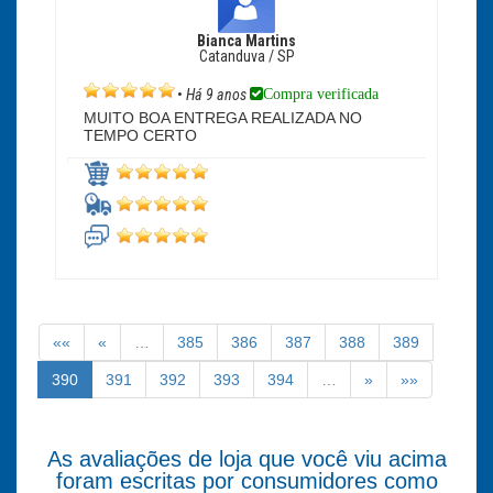
Bianca Martins
Catanduva / SP
Compra verificada
•
Há 9 anos
MUITO BOA ENTREGA REALIZADA NO
TEMPO CERTO
««
«
…
385
386
387
388
389
390
391
392
393
394
…
»
»»
As avaliações de loja que você viu acima
foram escritas por consumidores como