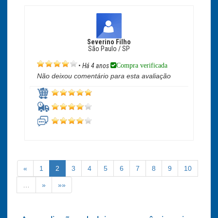
Severino Filho
São Paulo / SP
Compra verificada
•
Há 4 anos
Não deixou comentário para esta avaliação
«
1
2
3
4
5
6
7
8
9
10
…
»
»»