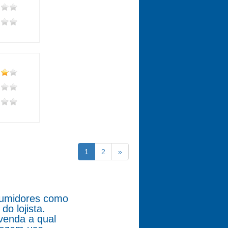
1
2
»
nsumidores como
o lojista.
venda a qual