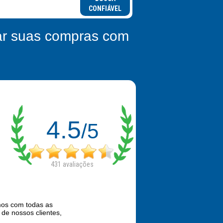
CONFIÁVEL
zar suas compras com
4.5
/5
431
avaliações
mos com todas as
de nossos clientes,