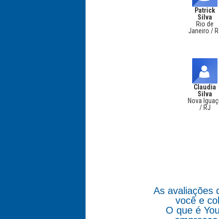
Patrick
Silva
Rio de
Janeiro / 
Claudia
Silva
Nova Igua
/ RJ
As avaliações 
você e co
O que é You