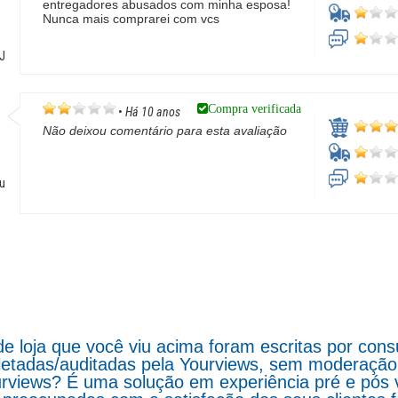
entregadores abusados com minha esposa!
Nunca mais comprarei com vcs
RJ
Compra verificada
•
Há 10 anos
Não deixou comentário para esta avaliação
çu
de loja que você viu acima foram escritas por co
letadas/auditadas pela Yourviews, sem moderação d
rviews? É uma solução em experiência pré e pós 