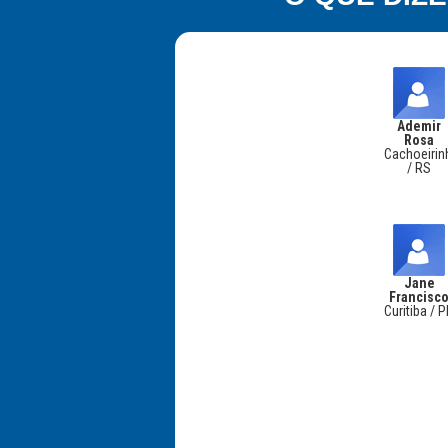
Ademir
Rosa
Cachoeirin
/ RS
Jane
Francisc
Curitiba / 