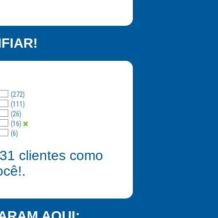
FIAR!
(272)
(111)
(26)
(16)
(6)
31
clientes como
ocê!.
ARAM AQUI: