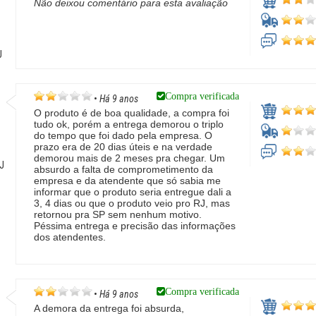
Não deixou comentário para esta avaliação
J
Compra verificada
•
Há 9 anos
O produto é de boa qualidade, a compra foi
tudo ok, porém a entrega demorou o triplo
do tempo que foi dado pela empresa. O
prazo era de 20 dias úteis e na verdade
demorou mais de 2 meses pra chegar. Um
RJ
absurdo a falta de comprometimento da
empresa e da atendente que só sabia me
informar que o produto seria entregue dali a
3, 4 dias ou que o produto veio pro RJ, mas
retornou pra SP sem nenhum motivo.
Péssima entrega e precisão das informações
dos atendentes.
Compra verificada
•
Há 9 anos
A demora da entrega foi absurda,