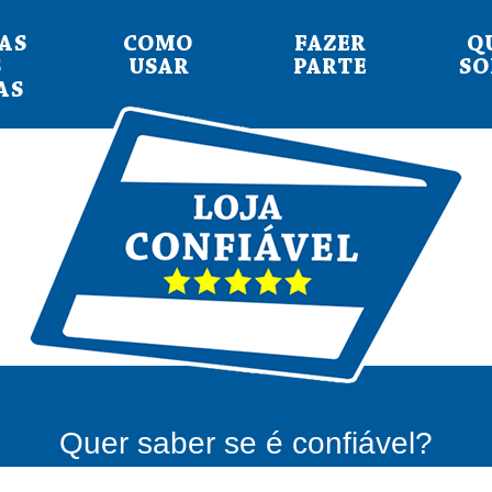
AS
COMO
FAZER
Q
S
USAR
PARTE
S
AS
Quer saber se é confiável?