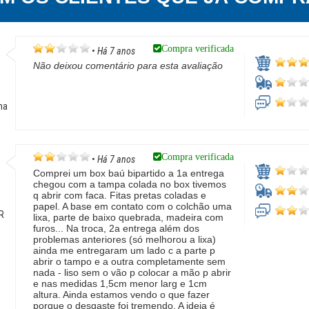
Compra verificada
•
Há 7 anos
Não deixou comentário para esta avaliação
ha
Compra verificada
•
Há 7 anos
Comprei um box baú bipartido a 1a entrega
chegou com a tampa colada no box tivemos
q abrir com faca. Fitas pretas coladas e
o
papel. A base em contato com o colchão uma
PR
lixa, parte de baixo quebrada, madeira com
furos... Na troca, 2a entrega além dos
problemas anteriores (só melhorou a lixa)
ainda me entregaram um lado c a parte p
abrir o tampo e a outra completamente sem
nada - liso sem o vão p colocar a mão p abrir
e nas medidas 1,5cm menor larg e 1cm
altura. Ainda estamos vendo o que fazer
porque o desgaste foi tremendo. A ideia é