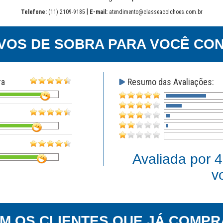
|
Telefone:
(11) 2109-9185
E-mail:
atendimento@classeacolchoes.com.br
VOS DE SOBRA PARA VOCÊ CON
ra
Resumo das Avaliações:
Avaliada por
4
v
EM OS CLIENTES QUE JÁ COMPR