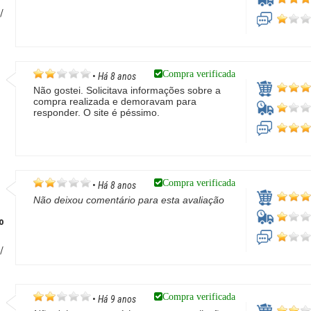
s
/
Compra verificada
•
Há 8 anos
Não gostei. Solicitava informações sobre a
compra realizada e demoravam para
responder. O site é péssimo.
Compra verificada
•
Há 8 anos
Não deixou comentário para esta avaliação
o
/
Compra verificada
•
Há 9 anos