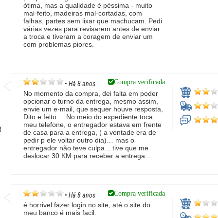
ótima, mas a qualidade é péssima - muito
mal-feito, madeiras mal-cortadas, com
falhas, partes sem lixar que machucam. Pedi
várias vezes para revisarem antes de enviar
a troca e tiveram a coragem de enviar um
com problemas piores.
Compra verificada
•
Há 8 anos
No momento da compra, dei falta em poder
opcionar o turno da entrega, mesmo assim,
envie um e-mail, que sequer houve resposta,
Dito e feito.... No meio do expediente toca
meu telefone, o entregador estava em frente
R
de casa para a entrega, ( a vontade era de
pedir p ele voltar outro dia)… mas o
entregador não teve culpa .. tive que me
deslocar 30 KM para receber a entrega...
Compra verificada
•
Há 8 anos
é horrivel fazer login no site, até o site do
meu banco é mais facil.