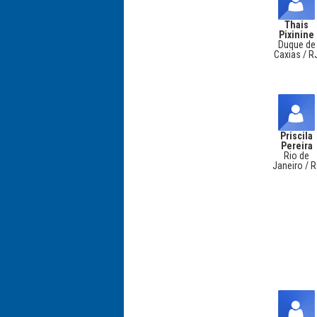
Thais
Pixinine
Duque de
Caxias / R
Priscila
Pereira
Rio de
Janeiro / 