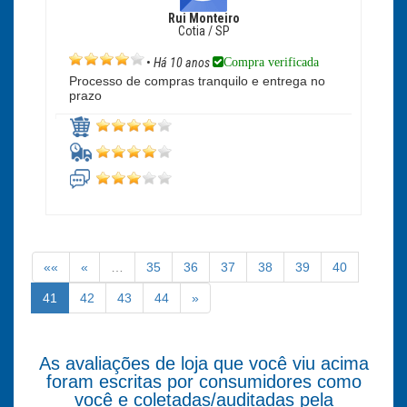
Rui Monteiro
Cotia / SP
Compra verificada
•
Há 10 anos
Processo de compras tranquilo e entrega no
prazo
««
«
…
35
36
37
38
39
40
41
42
43
44
»
As avaliações de loja que você viu acima
foram escritas por consumidores como
você e coletadas/auditadas pela