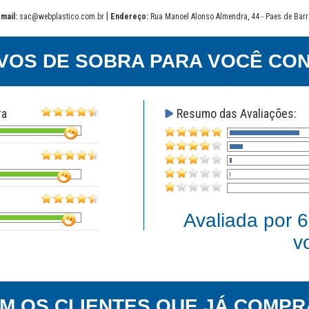
|
mail:
sac@webplastico.com.br
Endereço:
Rua Manoel Alonso Almendra, 44 - Paes de Barr
VOS DE SOBRA PARA VOCÊ CON
ra
Resumo das Avaliações:
Avaliada por
6
v
EM OS CLIENTES QUE JÁ COMPR