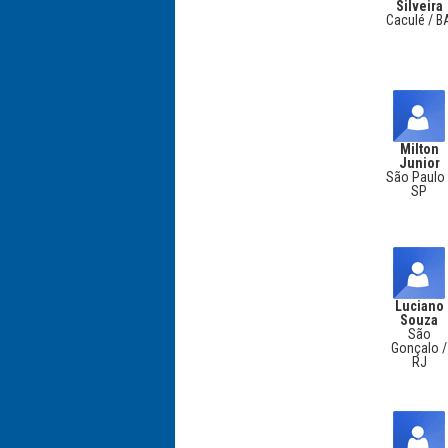
Silveira
Caculé / B
Milton
Junior
São Paulo 
SP
Luciano
Souza
São
Gonçalo /
RJ