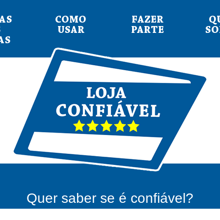
AS
COMO
FAZER
Q
S
USAR
PARTE
S
AS
Quer saber se é confiável?