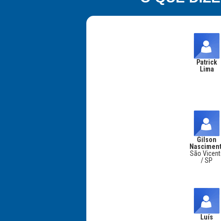
Patrick
Lima
Gilson
Nascimen
São Vicent
/ SP
Luís