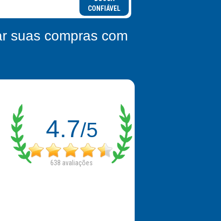
CONFIÁVEL
zar suas compras com
4.7
/5
638
avaliações