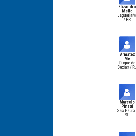
Elizandr
Mello
Jaguariaív
/ PR
Armatex
Me
Duque de
Caxias / R
Marcelo
Pinatti
São Paulo 
SP