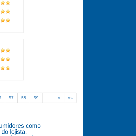
6
57
58
59
…
»
»»
nsumidores como
o lojista.