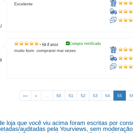
Excelente
o
RJ
Compra verificada
•
Há 8 anos
muito bom. comprarei mai vezes
li
/
««
«
…
50
51
52
53
54
55
5
de loja que você viu acima foram escritas por co
letadas/auditadas pela Yourviews, sem moderação d