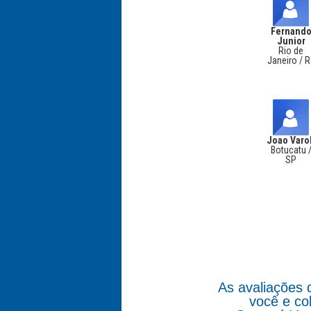
Fernand
Junior
Rio de
Janeiro / 
Joao Varo
Botucatu 
SP
As avaliações 
você e co