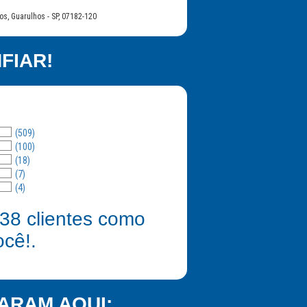
os, Guarulhos - SP, 07182-120
FIAR!
(509)
(100)
(18)
(7)
(4)
38
clientes como
ocê!.
ARAM AQUI: