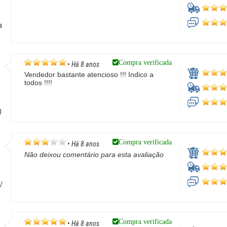
o
a
Compra verificada
•
Há 8 anos
Vendedor bastante atencioso !!! Indico a
todos !!!!
J
Compra verificada
•
Há 8 anos
Não deixou comentário para esta avaliação
/
Compra verificada
•
Há 8 anos