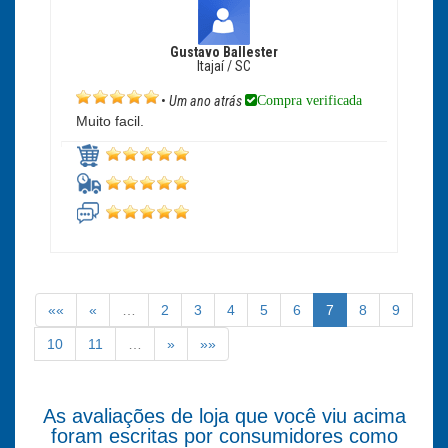
Gustavo Ballester
Itajaí / SC
Compra verificada
•
Um ano atrás
Muito facil.
««
«
…
2
3
4
5
6
7
8
9
10
11
…
»
»»
As avaliações de loja que você viu acima
foram escritas por consumidores como