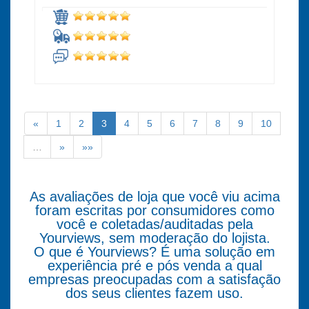
«
1
2
3
4
5
6
7
8
9
10
…
»
»»
As avaliações de loja que você viu acima
foram escritas por consumidores como
você e coletadas/auditadas pela
Yourviews, sem moderação do lojista.
O que é Yourviews? É uma solução em
experiência pré e pós venda a qual
empresas preocupadas com a satisfação
dos seus clientes fazem uso.