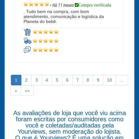
Compra verificada
•
Há 11 meses
. Tudo bem na compra, com bom
atendimento, comunicação e logística da
Planeta do bebê.
1
2
3
4
5
6
7
8
9
10
…
»
»»
As avaliações de loja que você viu acima
foram escritas por consumidores como
você e coletadas/auditadas pela
Yourviews, sem moderação do lojista.
O que é Yourviews? É uma solução em