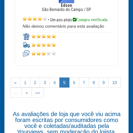
Edson
São Bernardo do Campo / SP
Compra verificada
•
Um ano atrás
Não deixou comentário para esta avaliação
«
1
2
3
4
5
6
7
8
9
10
…
»
»»
As avaliações de loja que você viu acima
foram escritas por consumidores como
você e coletadas/auditadas pela
Yourviews, sem moderação do lojista.