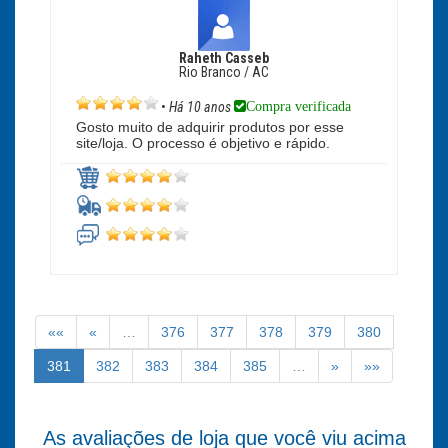
Raheth Casseb
Rio Branco / AC
Compra verificada
•
Há 10 anos
Gosto muito de adquirir produtos por esse
site/loja. O processo é objetivo e rápido.
««
«
…
376
377
378
379
380
381
382
383
384
385
…
»
»»
As avaliações de loja que você viu acima