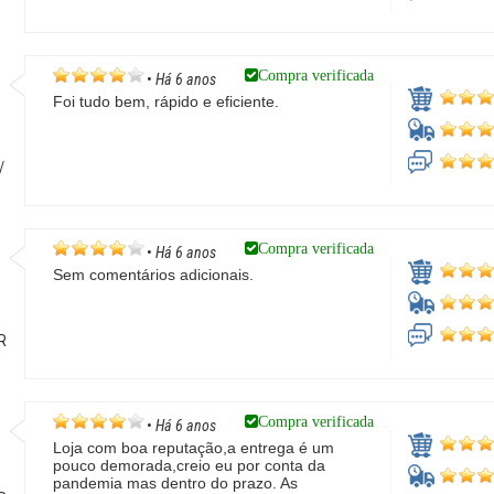
Compra verificada
•
Há 6 anos
Foi tudo bem, rápido e eficiente.
/
Compra verificada
•
Há 6 anos
Sem comentários adicionais.
PR
Compra verificada
•
Há 6 anos
Loja com boa reputação,a entrega é um
pouco demorada,creio eu por conta da
pandemia mas dentro do prazo. As