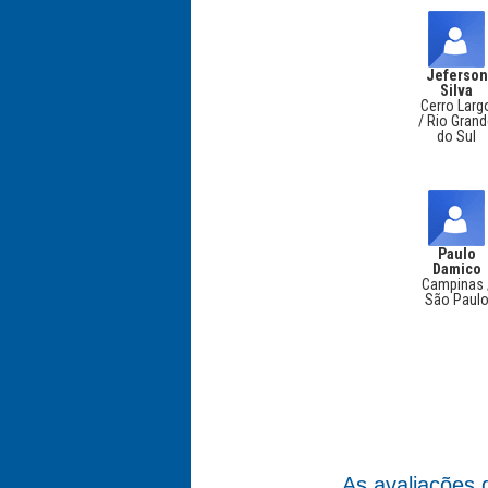
Jeferson
Silva
Cerro Larg
/ Rio Gran
do Sul
Paulo
Damico
Campinas 
São Paul
As avaliações 