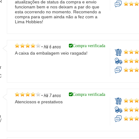
PR
atualizações de status da compra e envio
funcionam bem e nos deixam a par do que
esta ocorrendo no momento. Recomendo a
compra para quem ainda não a fez com a
Lima Hobbies!
Compra verificada
•
Há 6 anos
A caixa da embalagem veio rasgada!
r
C
Compra verificada
•
Há 7 anos
Atenciosos e prestativos
s
/
o