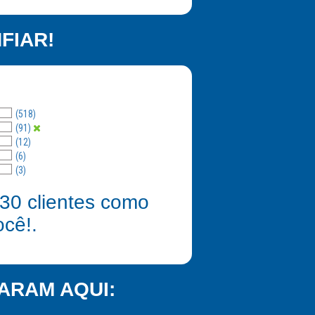
FIAR!
(518)
(91)
(12)
(6)
(3)
30
clientes como
ocê!.
ARAM AQUI: