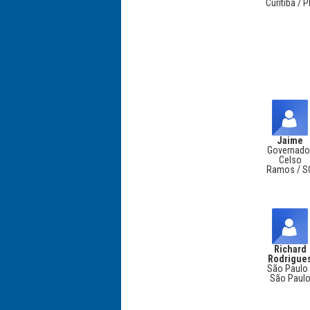
Curitiba / 
Jaime
Governado
Celso
Ramos / S
Richard
Rodrigue
São Paulo 
São Paul