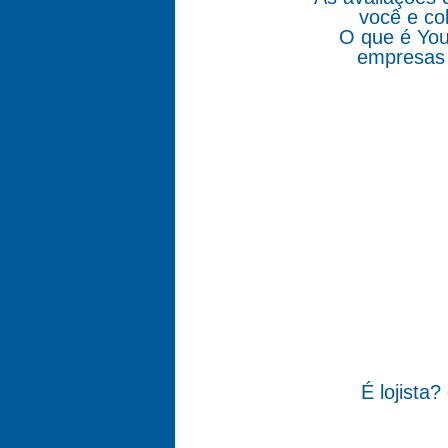
você e co
O que é You
empresas 
É lojista?