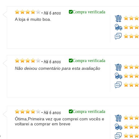
Compra verificada
•
Há 6 anos
A loja é muito boa.
Compra verificada
•
Há 6 anos
Não deixou comentário para esta avaliação
Compra verificada
•
Há 6 anos
Ótima,Primeira vez que comprei com vocês e
voltarei a comprar em breve
/