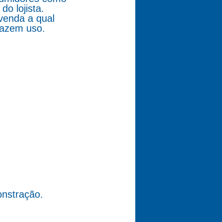
o lojista.
venda a qual
fazem uso.
nstração.