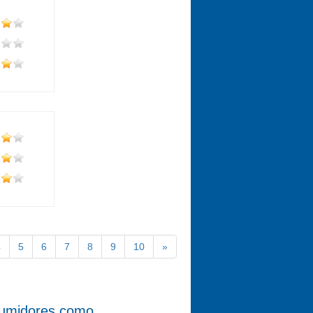
4
5
6
7
8
9
10
»
nsumidores como