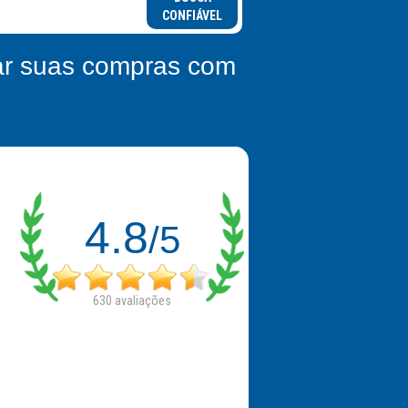
CONFIÁVEL
zar suas compras com
4.8
/5
630
avaliações