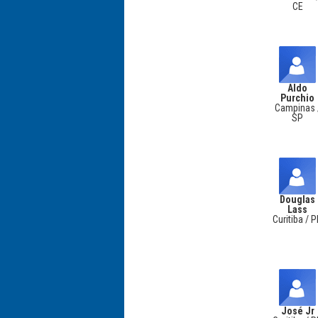
CE
Aldo
Purchio
Campinas 
SP
Douglas
Lass
Curitiba / 
José Jr