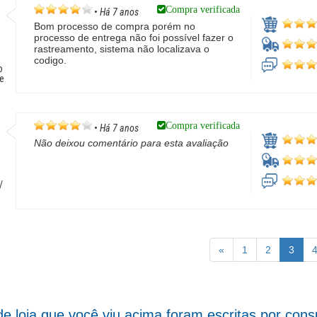
Compra verificada
•
Há 7 anos
Bom processo de compra porém no
processo de entrega não foi possível fazer o
rastreamento, sistema não localizava o
codigo.
o
de
Compra verificada
•
Há 7 anos
Não deixou comentário para esta avaliação
/
o
«
1
2
3
de loja que você viu acima foram escritas por co