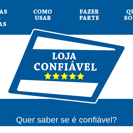
AS
COMO
FAZER
Q
S
USAR
PARTE
S
AS
Quer saber se é confiável?