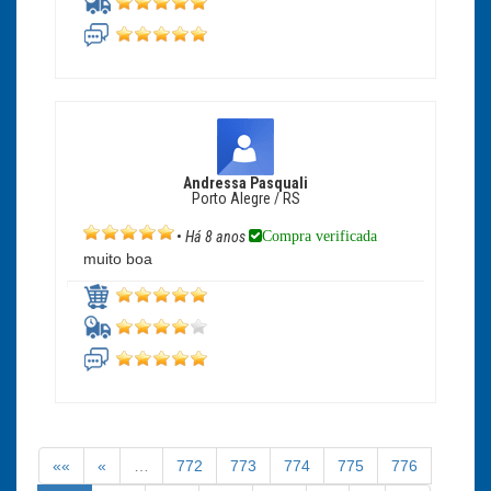
Andressa Pasquali
Porto Alegre / RS
Compra verificada
•
Há 8 anos
muito boa
««
«
…
772
773
774
775
776