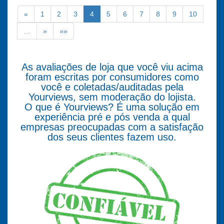
«
1
2
3
4
5
6
7
8
9
10
…
»
»»
As avaliações de loja que você viu acima
foram escritas por consumidores como
você e coletadas/auditadas pela
Yourviews, sem moderação do lojista.
O que é Yourviews? É uma solução em
experiência pré e pós venda a qual
empresas preocupadas com a satisfação
dos seus clientes fazem uso.