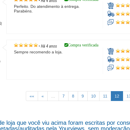
•
Há 4 anos
Perfeito. Do atendimento à entrega.
Parabéns.
PR
Compra verificada
•
Há 4 anos
Sempre recomendo a loja.
e
o
««
«
…
7
8
9
10
11
12
1
de loja que você viu acima foram escritas por co
letadas/auditadas pela Yourviews, sem moderação d