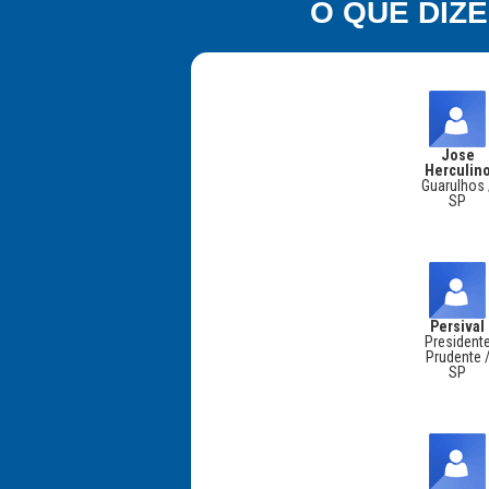
O QUE DIZ
Jose
Herculin
Guarulhos 
SP
Persival
President
Prudente 
SP