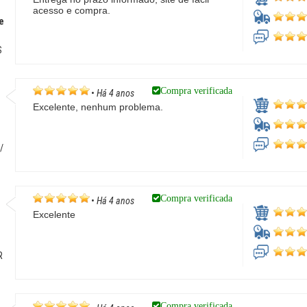
acesso e compra.
e
S
Compra verificada
•
Há 4 anos
Excelente, nenhum problema.
/
Compra verificada
•
Há 4 anos
Excelente
R
Compra verificada