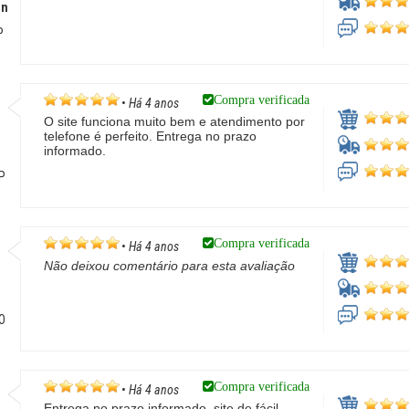
on
P
Compra verificada
•
Há 4 anos
O site funciona muito bem e atendimento por
telefone é perfeito. Entrega no prazo
informado.
SP
Compra verificada
•
Há 4 anos
Não deixou comentário para esta avaliação
O
Compra verificada
•
Há 4 anos
Entrega no prazo informado, site de fácil