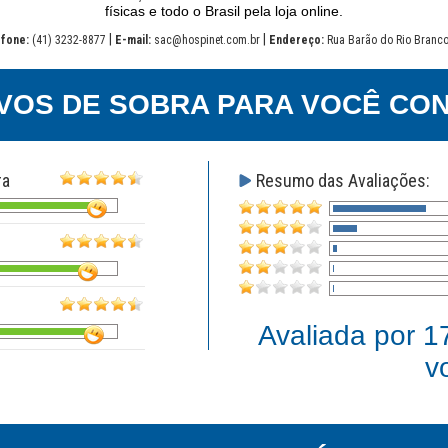
físicas e todo o Brasil pela loja online.
|
|
fone:
(41) 3232-8877
E-mail:
sac@hospinet.com.br
Endereço:
Rua Barão do Rio Branco
VOS DE SOBRA PARA VOCÊ CON
ra
Resumo das Avaliações:
Avaliada por
1
v