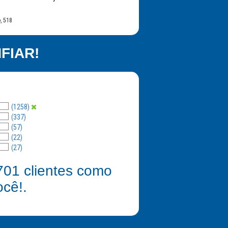
, 518
FIAR!
(1258)
(337)
(57)
(22)
(27)
701
clientes como
ocê!.