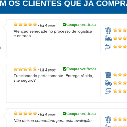
EM OS CLIENTES QUE JÁ COMPR
Compra verificada
•
Há 4 anos
Atenção seriedade no processo de logística
e entraga
o
/
Compra verificada
•
Há 4 anos
Funcionando perfeitamente. Entrega rápida,
site seguro?
e
/
Compra verificada
•
Há 4 anos
Não deixou comentário para esta avaliação