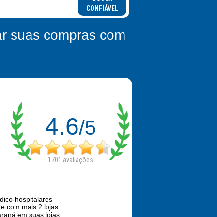
CONFIÁVEL
zar suas compras com
4.6
/5
1701
avaliações
ico-hospitalares
te com mais 2 lojas
araná em suas lojas