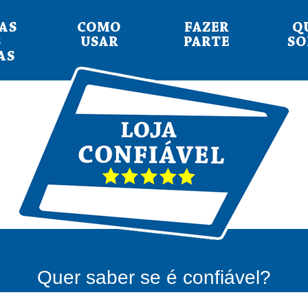
AS
COMO
FAZER
Q
S
USAR
PARTE
S
AS
Quer saber se é confiável?