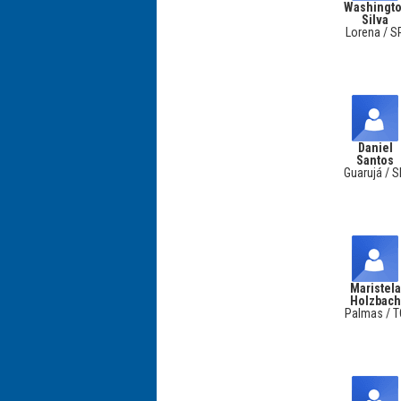
Washingt
Silva
Lorena / S
Daniel
Santos
Guarujá / 
Maristela
Holzbach
Palmas / T