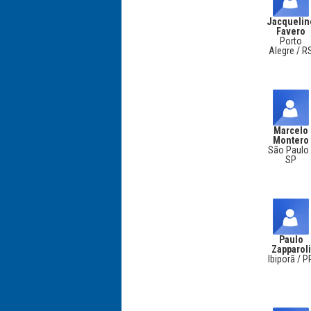
Jacquelin
Favero
Porto
Alegre / R
Marcelo
Montero
São Paulo 
SP
Paulo
Zapparoli
Ibiporã / P