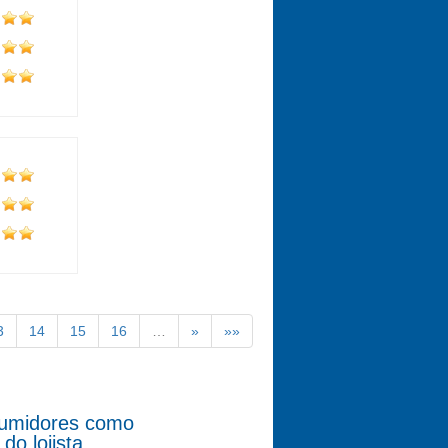
3
14
15
16
…
»
»»
nsumidores como
o lojista.