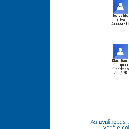
Edivaldo
Silva
Curitiba / 
Claudian
Campina
Grande d
Sul / PR
As avaliações 
você e co