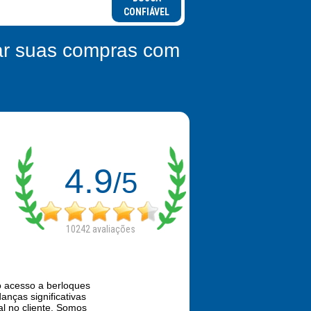
CONFIÁVEL
zar suas compras com
4.9
/5
10242
avaliações
 o acesso a berloques
nças significativas
al no cliente. Somos