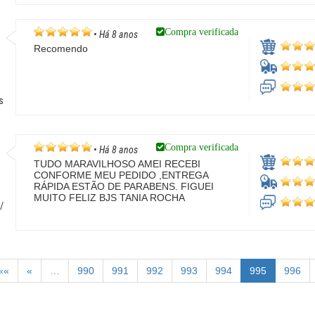
Compra verificada
•
Há 8 anos
Recomendo
s
Compra verificada
•
Há 8 anos
TUDO MARAVILHOSO AMEI RECEBI
CONFORME MEU PEDIDO ,ENTREGA
RÁPIDA ESTÃO DE PARABENS. FIGUEI
MUITO FELIZ BJS TANIA ROCHA
/
««
«
…
990
991
992
993
994
995
996