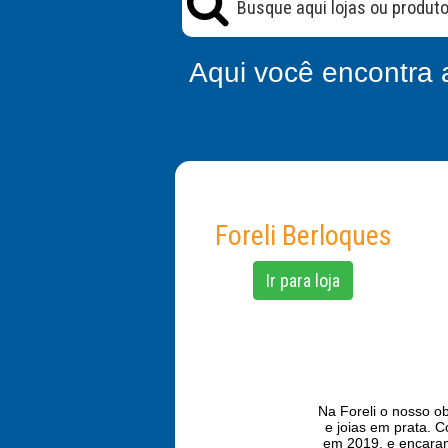
Aqui você encontra 
Foreli Berloques
Ir para loja
Na Foreli o nosso ob
e joias em prata. 
em 2019, e encaramo