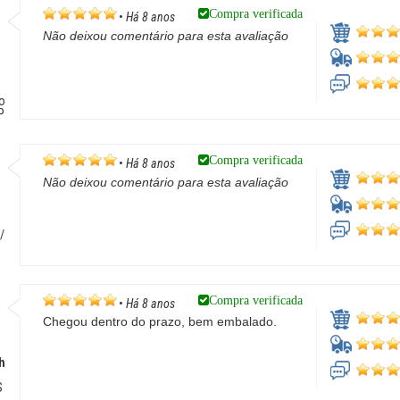
Compra verificada
•
Há 8 anos
Não deixou comentário para esta avaliação
o
P
Compra verificada
•
Há 8 anos
Não deixou comentário para esta avaliação
/
Compra verificada
•
Há 8 anos
Chegou dentro do prazo, bem embalado.
h
S