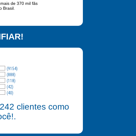
 mais de 370 mil fãs
 Brasil.
FIAR!
(9154)
(888)
(118)
(42)
(40)
242
clientes como
ocê!.