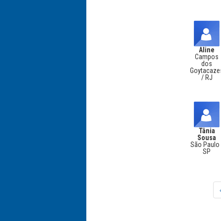
Aline
Campos
dos
Goytacaze
/ RJ
Tânia
Sousa
São Paulo 
SP