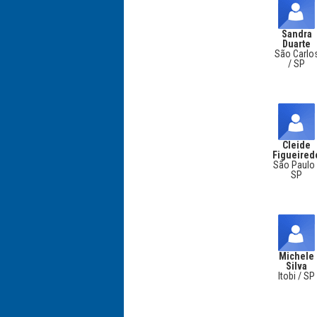
Sandra
Duarte
São Carlo
/ SP
Cleide
Figueired
São Paulo 
SP
Michele
Silva
Itobi / SP