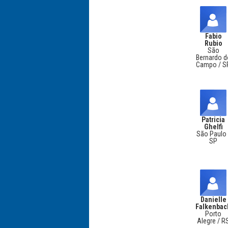
Fabio
Rubio
São
Bernardo d
Campo / S
Patricia
Ghelfi
São Paulo 
SP
Danielle
Falkenbac
Porto
Alegre / R