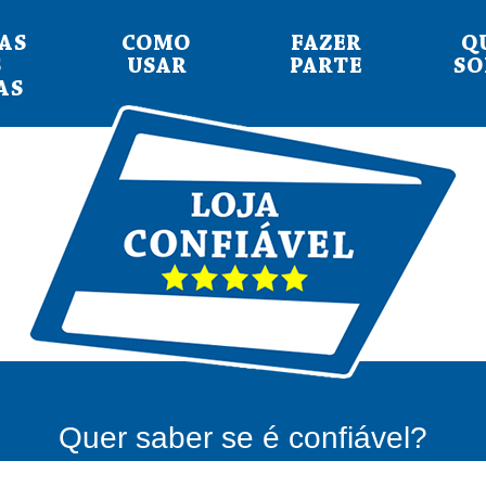
AS
COMO
FAZER
Q
S
USAR
PARTE
S
AS
Quer saber se é confiável?