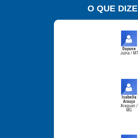
O QUE DIZ
Dayane
Juína / M
Isabella
Araujo
Araguari /
MG