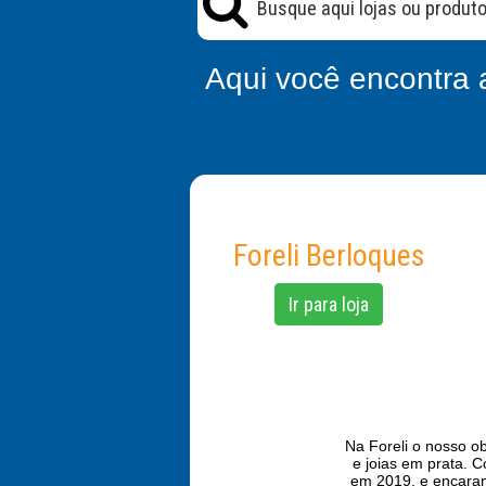
Aqui você encontra 
Foreli Berloques
Ir para loja
Na Foreli o nosso ob
e joias em prata. 
em 2019, e encaramo