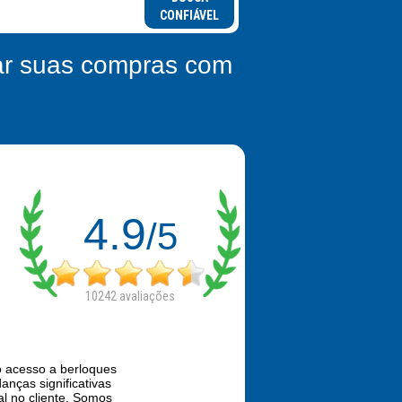
CONFIÁVEL
zar suas compras com
4.9
/5
10242
avaliações
 o acesso a berloques
nças significativas
al no cliente. Somos