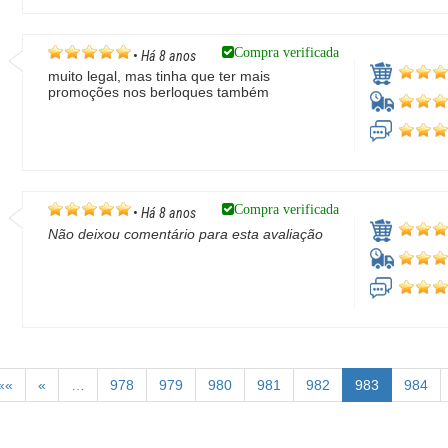
Compra verificada
•
Há 8 anos
muito legal, mas tinha que ter mais
promoções nos berloques também
a
Compra verificada
•
Há 8 anos
Não deixou comentário para esta avaliação
««
«
…
978
979
980
981
982
983
984