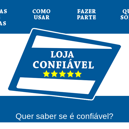
AS
COMO
FAZER
Q
S
USAR
PARTE
S
AS
Quer saber se é confiável?