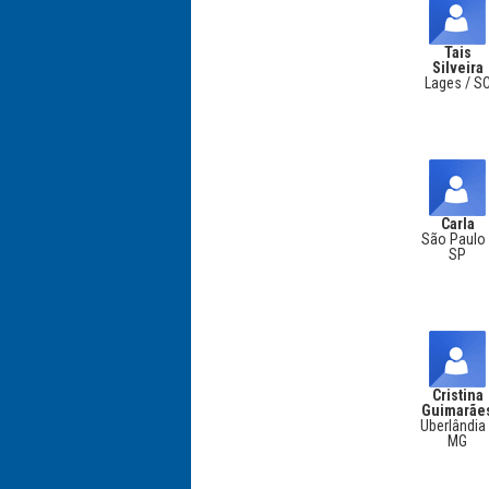
Tais
Silveira
Lages / S
Carla
São Paulo 
SP
Cristina
Guimarãe
Uberlândia 
MG