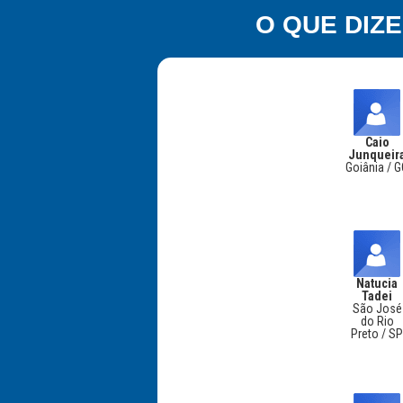
O QUE DIZ
Caio
Junqueir
Goiânia / 
Natucia
Tadei
São José
do Rio
Preto / S