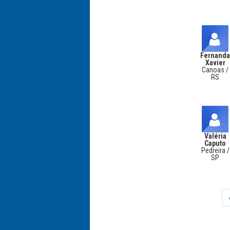
Fernand
Xavier
Canoas /
RS
Valéria
Caputo
Pedreira /
SP