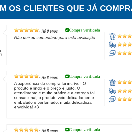
EM OS CLIENTES QUE JÁ COMPR
Compra verificada
•
Há 8 anos
Não deixou comentário para esta avaliação
a
GO
Compra verificada
•
Há 8 anos
A experiência de compra foi incrível. O
produto é lindo e o preço é justo. O
atendimento é muito prático e a entrega foi
sensacional, o produto veio delicadamente
embalado e perfumado, muita delicadeza
envolvida! <3
P
Compra verificada
•
Há 8 anos