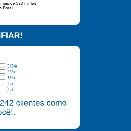
 mais de 370 mil fãs
 Brasil.
FIAR!
(9154)
(888)
(118)
(42)
(40)
242
clientes como
ocê!.