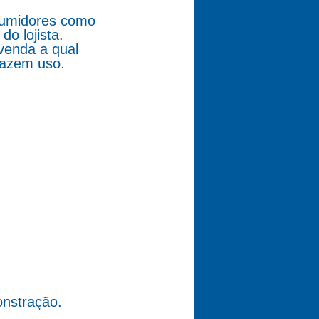
nsumidores como
o lojista.
venda a qual
fazem uso.
nstração.