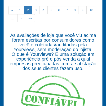
«
1
2
3
4
5
6
7
8
9
10
…
»
»»
As avaliações de loja que você viu acima
foram escritas por consumidores como
você e coletadas/auditadas pela
Yourviews, sem moderação do lojista.
O que é Yourviews? É uma solução em
experiência pré e pós venda a qual
empresas preocupadas com a satisfação
dos seus clientes fazem uso.