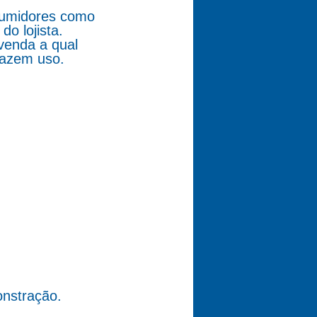
nsumidores como
o lojista.
venda a qual
fazem uso.
nstração.