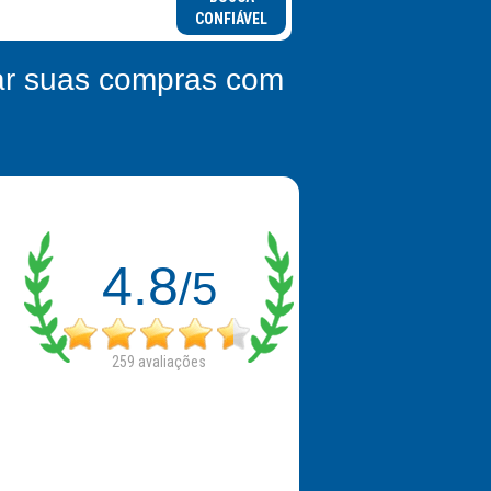
CONFIÁVEL
zar suas compras com
4.8
/5
259
avaliações