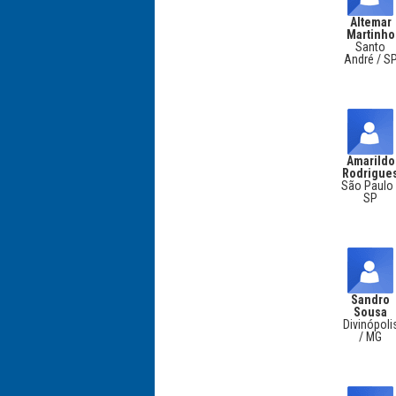
Altemar
Martinho
Santo
André / S
Amarildo
Rodrigue
São Paulo 
SP
Sandro
Sousa
Divinópoli
/ MG