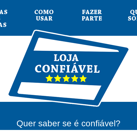
AS
COMO
FAZER
Q
S
USAR
PARTE
S
AS
Quer saber se é confiável?