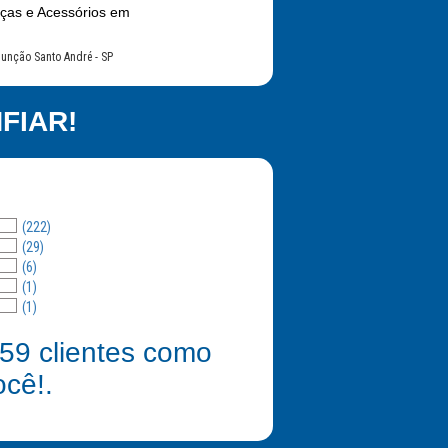
eças e Acessórios em
sunção Santo André - SP
FIAR!
(222)
(29)
(6)
(1)
(1)
59
clientes como
ocê!.