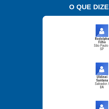
O QUE DIZ
Rodolph
Filho
São Paulo 
SP
Uldinei
Santana
Salvador 
BA