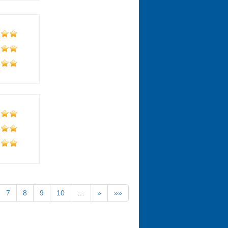
7
8
9
10
…
»
»»