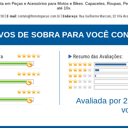
ta em Peças e Acessórios para Motos e Bikes. Capacetes, Roupas, P
até 10x.
|
|
700
E-mail:
contato@fmmotopecas.com.br
Endereço:
Rua Guilherme Marconi, 32 Vila As
VOS DE SOBRA PARA VOCÊ CON
ra
Resumo das Avaliações:
Avaliada por
2
v