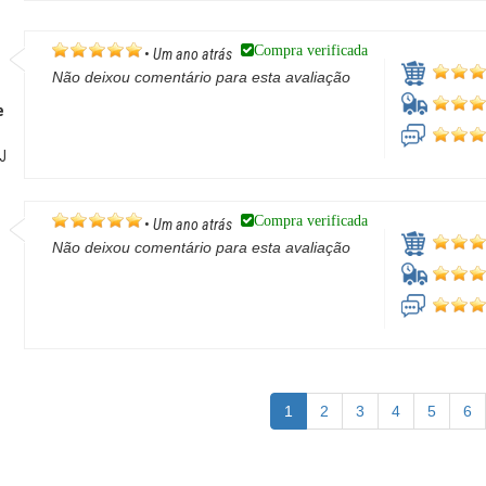
Compra verificada
•
Um ano atrás
Não deixou comentário para esta avaliação
e
RJ
Compra verificada
•
Um ano atrás
Não deixou comentário para esta avaliação
/
1
2
3
4
5
6