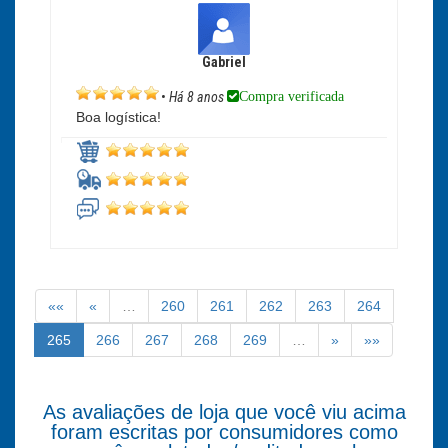
Gabriel
Compra verificada
•
Há 8 anos
Boa logística!
««
«
…
260
261
262
263
264
265
266
267
268
269
…
»
»»
As avaliações de loja que você viu acima
foram escritas por consumidores como