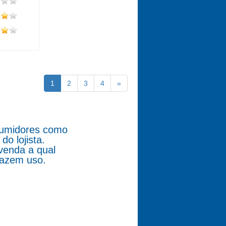
1
2
3
4
»
nsumidores como
o lojista.
venda a qual
fazem uso.