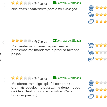
Compra verificada
•
Há 3 anos
Não deixou comentário para esta avaliação
Compra verificada
•
Há 3 anos
Pra vender são ótimos.depois vem os
problemas me mandaram o produto faltando
y
peças
/
Compra verificada
•
Há 3 anos
Me ofereceram algo, qdo fui comprar nao
era mais aquele, me passaam o dono mudou
de ideia. Tenho todos os registros. Cada
hora um preço :(