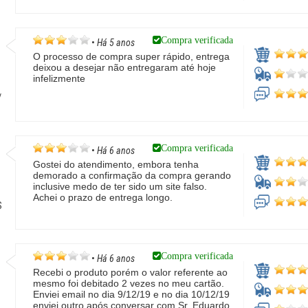
Compra verificada
•
Há 5 anos
O processo de compra super rápido, entrega
deixou a desejar não entregaram até hoje
infelizmente
/
Compra verificada
•
Há 6 anos
Gostei do atendimento, embora tenha
demorado a confirmação da compra gerando
inclusive medo de ter sido um site falso.
Achei o prazo de entrega longo.
S
Compra verificada
•
Há 6 anos
Recebi o produto porém o valor referente ao
mesmo foi debitado 2 vezes no meu cartão.
Enviei email no dia 9/12/19 e no dia 10/12/19
enviei outro após conversar com Sr. Eduardo