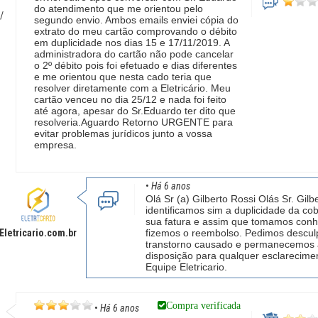
do atendimento que me orientou pelo
/
segundo envio. Ambos emails enviei cópia do
extrato do meu cartão comprovando o débito
em duplicidade nos dias 15 e 17/11/2019. A
administradora do cartão não pode cancelar
o 2º débito pois foi efetuado e dias diferentes
e me orientou que nesta cado teria que
resolver diretamente com a Eletricário. Meu
cartão venceu no dia 25/12 e nada foi feito
até agora, apesar do Sr.Eduardo ter dito que
resolveria.Aguardo Retorno URGENTE para
evitar problemas jurídicos junto a vossa
empresa.
•
Há 6 anos
Olá Sr (a) Gilberto Rossi Olás Sr. Gilbe
identificamos sim a duplicidade da co
sua fatura e assim que tomamos con
Eletricario.com.br
fizemos o reembolso. Pedimos descul
transtorno causado e permanecemos 
disposição para qualquer esclarecime
Equipe Eletricario.
Compra verificada
•
Há 6 anos