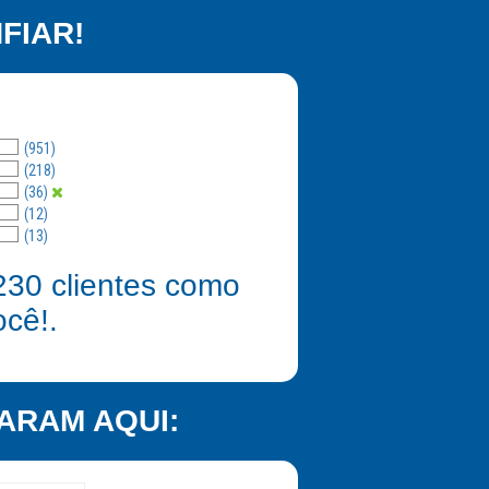
FIAR!
(951)
(218)
(36)
(12)
(13)
230
clientes como
ocê!.
ARAM AQUI: