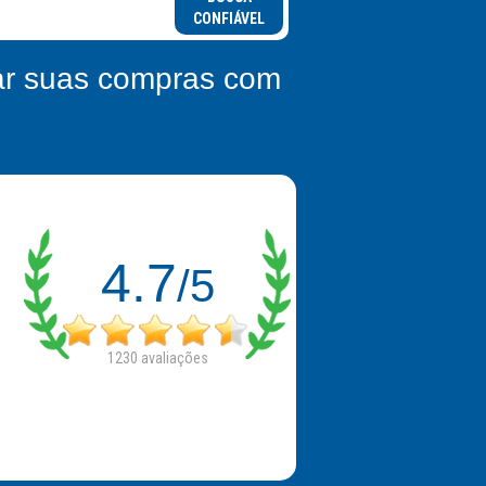
CONFIÁVEL
zar suas compras com
4.7
/5
1230
avaliações