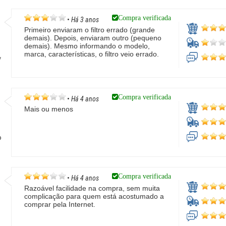
Compra verificada
•
Há 3 anos
Primeiro enviaram o filtro errado (grande
demais). Depois, enviaram outro (pequeno
demais). Mesmo informando o modelo,
marca, características, o filtro veio errado.
/
Compra verificada
•
Há 4 anos
Mais ou menos
P
Compra verificada
•
Há 4 anos
Razoável facilidade na compra, sem muita
complicação para quem está acostumado a
comprar pela Internet.
P