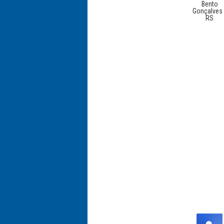
Bento
Gonçalves 
RS