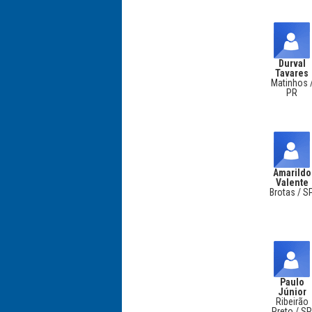
Durval
Tavares
Matinhos 
PR
Amarildo
Valente
Brotas / S
Paulo
Júnior
Ribeirão
Preto / S