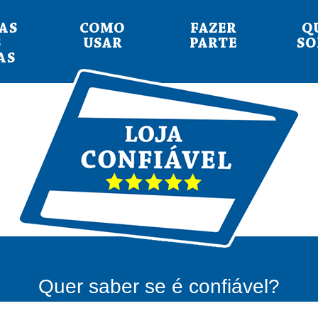
AS
COMO
FAZER
Q
S
USAR
PARTE
S
AS
Quer saber se é confiável?