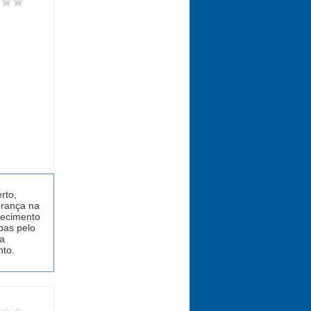
rto,
brança na
hecimento
pas pelo
a
nto.