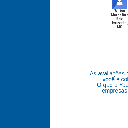
Wilian
Marcelin
Belo
Horizonte 
MG
As avaliações 
você e co
O que é You
empresas 