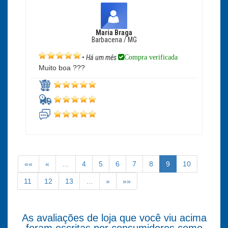
Maria Braga
Barbacena / MG
Compra verificada
•
Há um mês
Muito boa ???
««
«
…
4
5
6
7
8
9
10
11
12
13
…
»
»»
As avaliações de loja que você viu acima