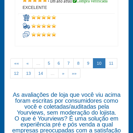
Compra verificada
•
Um ano atrás
EXCELENTE
««
«
…
5
6
7
8
9
10
11
12
13
14
…
»
»»
As avaliações de loja que você viu acima
foram escritas por consumidores como
você e coletadas/auditadas pela
Yourviews, sem moderação do lojista.
O que é Yourviews? É uma solução em
experiência pré e pós venda a qual
empresas preocupadas com a satisfação