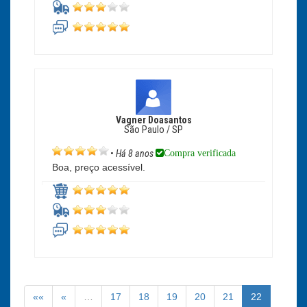
Vagner Doasantos
São Paulo / SP
Compra verificada
•
Há 8 anos
Boa, preço acessível.
««
«
…
17
18
19
20
21
22