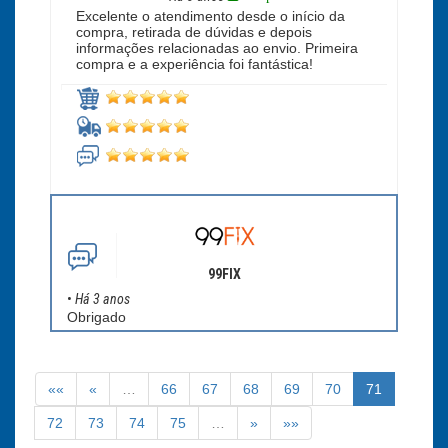
Excelente o atendimento desde o início da
compra, retirada de dúvidas e depois
informações relacionadas ao envio. Primeira
compra e a experiência foi fantástica!
99FIX
•
Há 3 anos
Obrigado
««
«
…
66
67
68
69
70
71
72
73
74
75
…
»
»»